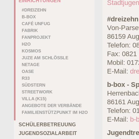
EINRICHTUNGEN
#DREIZEHN
B-BOX
#dreizehn
CAFÉ UNFUG
Von-Parse
FABRIK
86159 Aug
FANPROJEKT
Telefon: 0
H2O
KOSMOS
Fax: 0821 
JUZE AM SCHLÖSSLE
Mobil: 01
NETAGE
E-Mail:
dr
OASE
R33
b-box -
Sp
SÜDSTERN
STREETWORK
Herrenbach
VILLA (K15)
86161 Aug
ANGEBOTE DER VERBÄNDE
Telefon: 0
FAMILIENSTÜTZPUNKT IM H2O
E-Mail:
b-
SCHÜLERBETREUUNG
Jugendtre
JUGENDSOZIALARBEIT