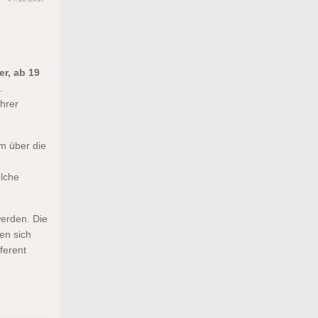
r, ab 19
.
ihrer
m über die
elche
erden. Die
en sich
ferent