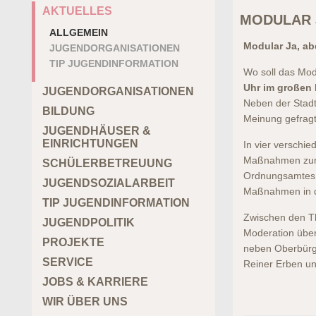
AKTUELLES
MODULAR 
ALLGEMEIN
Modular Ja, ab
JUGENDORGANISATIONEN
TIP JUGENDINFORMATION
Wo soll das Mod
Uhr
im großen 
JUGENDORGANISATIONEN
Neben der Stadt
BILDUNG
Meinung gefragt
JUGENDHÄUSER &
EINRICHTUNGEN
In vier verschi
Maßnahmen zum N
SCHÜLERBETREUUNG
Ordnungsamtes z
JUGENDSOZIALARBEIT
Maßnahmen in d
TIP JUGENDINFORMATION
Zwischen den T
JUGENDPOLITIK
Moderation über
PROJEKTE
neben Oberbürge
SERVICE
Reiner Erben un
JOBS & KARRIERE
WIR ÜBER UNS