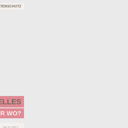
ATENSCHUTZ
ELLES
ER WO?
04.10.2017