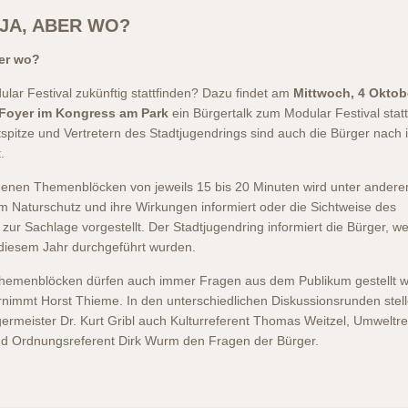
JA, ABER WO?
er wo?
ular Festival zukünftig stattfinden? Dazu findet am
Mittwoch, 4 Oktobe
Foyer im Kongress am Park
ein Bürgertalk zum Modular Festival statt
spitze und Vertretern des Stadtjugendrings sind auch die Bürger nach 
.
edenen Themenblöcken von jeweils 15 bis 20 Minuten wird unter andere
aturschutz und ihre Wirkungen informiert oder die Sichtweise des
ur Sachlage vorgestellt. Der Stadtjugendring informiert die Bürger, w
iesem Jahr durchgeführt wurden.
hemenblöcken dürfen auch immer Fragen aus dem Publikum gestellt w
nimmt Horst Thieme. In den unterschiedlichen Diskussionsrunden stell
rmeister Dr. Kurt Gribl auch Kulturreferent Thomas Weitzel, Umweltre
d Ordnungsreferent Dirk Wurm den Fragen der Bürger.