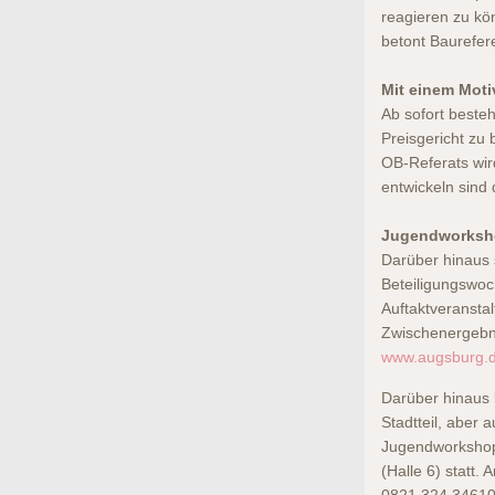
reagieren zu kö
betont Baurefer
Mit einem Mot
Ab sofort besteh
Preisgericht zu
OB-Referats wir
entwickeln sind
Jugendworksho
Darüber hinaus s
Beteiligungswoc
Auftaktveransta
Zwischenergebni
www.augsburg.d
Darüber hinaus 
Stadtteil, aber
Jugendworkshops
(Halle 6) statt.