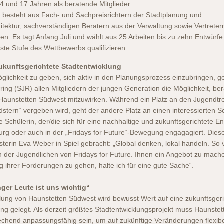
14 und 17 Jahren als beratende Mitglieder.
t besteht aus Fach- und Sachpreisrichtern der Stadtplanung und
itektur, sachverständigen Beratern aus der Verwaltung sowie Vertreter
nen. Es tagt Anfang Juli und wählt aus 25 Arbeiten bis zu zehn Entwürfe
hste Stufe des Wettbewerbs qualifizieren.
zukunftsgerichtete Stadtentwicklung
glichkeit zu geben, sich aktiv in den Planungsprozess einzubringen, g
ing (SJR) allen Mitgliedern der jungen Generation die Möglichkeit, be
r Haunstetten Südwest mitzuwirken. Während ein Platz an den Jugendtre
dstern“ vergeben wird, geht der andere Platz an einen interessierten S
te Schülerin, der/die sich für eine nachhaltige und zukunftsgerichtete E
urg oder auch in der „Fridays for Future“-Bewegung engagagiert. Dies
sterin Eva Weber in Spiel gebracht: „Global denken, lokal handeln. So 
n der Jugendlichen von Fridays for Future. Ihnen ein Angebot zu mach
g ihrer Forderungen zu gehen, halte ich für eine gute Sache“.
ger Leute ist uns wichtig“
klung von Haunstetten Südwest wird bewusst Wert auf eine zukunftsger
ung gelegt. Als derzeit größtes Stadtentwicklungsprojekt muss Haunstet
chend anpassungsfähig sein, um auf zukünftige Veränderungen flexib