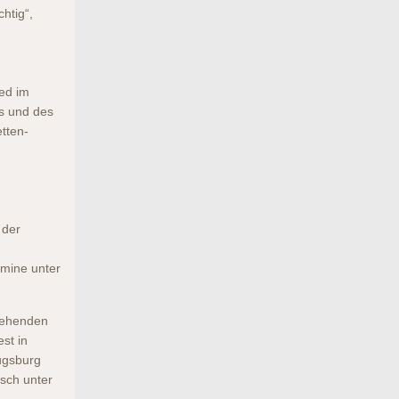
htig“,
ied im
ds und des
tten-
 der
rmine unter
tehenden
st in
ugsburg
isch unter