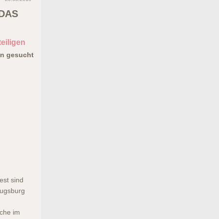
 DAS
eiligen
en gesucht
est sind
Augsburg
iche im