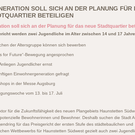
NERATION SOLL SICH AN DER PLANUNG FÜR
DTQUARTIER BETEILIGEN
ion soll sich an der Planung für das neue Stadtquartier bet
ericht werden zwei Jugendliche im Alter zwischen 14 und 17 Jahr
ichen der Altersgruppe können sich bewerben
ys for Future“-Bewegung angesprochen
Anliegen Jugendlicher ernst
nftigen Einwohnergeneration gefragt
hops in der Messe Augsburg
igungswoche vom 13. bis 17. Juli
aktor für die Zukunftsfähigkeit des neuen Plangebiets Haunstetten Südw
 potenzielle Bewohnerinnen und Bewohner. Deshalb suchen die Stadt 
endring für das Preisgericht der ersten Stufe des städtebaulichen und
schen Wettbewerbs für Haunstetten Südwest gezielt auch zwei Jugendl