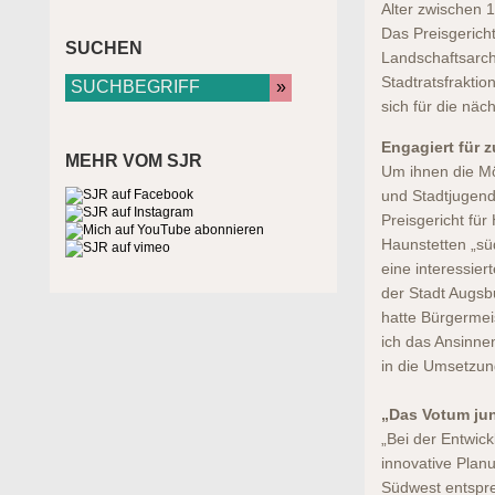
Alter zwischen 
Das Preisgerich
SUCHEN
Landschaftsarch
Stadtratsfraktio
sich für die näc
Engagiert für 
MEHR VOM SJR
Um ihnen die Mö
und Stadtjugendr
Preisgericht fü
Haunstetten „sü
eine interessier
der Stadt Augsb
hatte Bürgermei
ich das Ansinne
in die Umsetzun
„Das Votum jun
„Bei der Entwic
innovative Plan
Südwest entspre