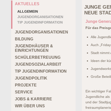
AKTUELLES
JUNGE GE
ALLGEMEIN
NEUE STA
JUGENDORGANISATIONEN
Junge Generat
TIP JUGENDINFORMATION
Für das Preisg
JUGENDORGANISATIONEN
Alle Jugendl
BILDUNG
Auch „Frida
JUGENDHÄUSER &
EINRICHTUNGEN
Stadt nimmt 
SCHÜLERBETREUUNG
Ideen der kü
JUGENDSOZIALARBEIT
Jugendworks
TIP JUGENDINFORMATION
Große Beteil
JUGENDPOLITIK
PROJEKTE
Ein wichtiger F
SERVICE
Jugendliche als
JOBS & KARRIERE
und der Stadtjug
WIR ÜBER UNS
freiraumplaneri