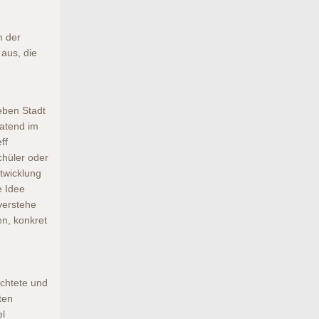
n der
 aus, die
eben Stadt
ratend im
ff
chüler oder
ntwicklung
e Idee
verstehe
en, konkret
ichtete und
ten
el