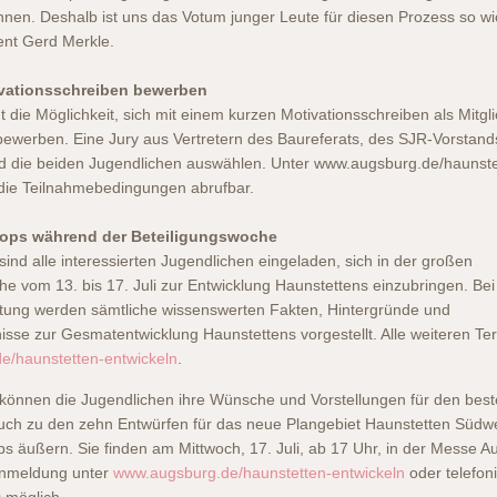
nnen. Deshalb ist uns das Votum junger Leute für diesen Prozess so wic
ent Gerd Merkle.
ivationsschreiben bewerben
t die Möglichkeit, sich mit einem kurzen Motivationsschreiben als Mitgl
 bewerben. Eine Jury aus Vertretern des Baureferats, des SJR-Vorstan
d die beiden Jugendlichen auswählen. Unter www.augsburg.de/haunste
 die Teilnahmebedingungen abrufbar.
ps während der Beteiligungswoche
ind alle interessierten Jugendlichen eingeladen, sich in der großen
he vom 13. bis 17. Juli zur Entwicklung Haunstettens einzubringen. Bei
ltung werden sämtliche wissenswerten Fakten, Hintergründe und
sse zur Gesmatentwicklung Haunstettens vorgestellt. Alle weiteren Te
e/haunstetten-entwickeln
.
können die Jugendlichen ihre Wünsche und Vorstellungen für den bes
 auch zu den zehn Entwürfen für das neue Plangebiet Haunstetten Südwe
 äußern. Sie finden am Mittwoch, 17. Juli, ab 17 Uhr, in der Messe A
 Anmeldung unter
www.augsburg.de/haunstetten-entwickeln
oder telefon