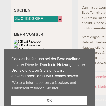
Damit ist präven
SUCHEN
Betroffen sind a
außerschulische
erlaubt. Offene
funktionierend
MEHR VOM SJR
Stadt Augsburg
Referat Oberbür
Hauptabteilung
Team Presse & 
Rathausplatz 1
Cookies helfen uns bei der Bereitstellung
Tel.: 0821 324-
unserer Dienste. Durch die Nutzung unserer
Dienste erklären Sie sich damit
einverstanden, dass wir Cookies setzen.
zur Startseit
Weitere Informationen zu Cookies und
weitere Beit
Datenschutz finden Sie hier.
© 2026 SJR AUGS
OK