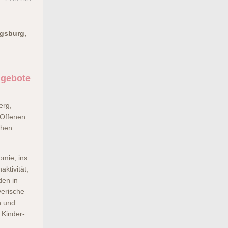
ugsburg,
ngebote
erg,
 Offenen
chen
omie, ins
ktivität,
den in
yerische
n und
 Kinder-