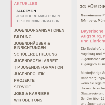
AKTUELLES
3G FÜR DI
ALLGEMEIN
Gemeinsame Pre
JUGENDORGANISATIONEN
Nürnberg, Mün
TIP JUGENDINFORMATION
JUGENDORGANISATIONEN
Bayerische 
Augsburg, 
BILDUNG
und Einrich
JUGENDHÄUSER &
EINRICHTUNGEN
Die Sozialrefer
Augsburg und Mü
SCHÜLERBETREUUNG
Jugendarbeit al
JUGENDSOZIALARBEIT
zugänglich zu 
TIP JUGENDINFORMATION
Minderjährige S
JUGENDPOLITIK
Beherbergungswe
PROJEKTE
wenn sie regelm
SERVICE
diesen Bereiche
Staatsregierung 
JOBS & KARRIERE
Schüler über 18
WIR ÜBER UNS
und Jugendarbei