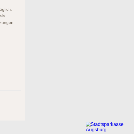
öglich.
als
tzungen