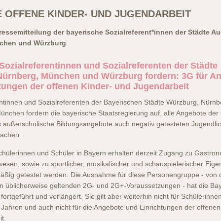
E OFFENE KINDER- UND JUGENDARBEIT
ssemitteilung der bayerische Sozialreferent*innen der Städte A
chen und Würzburg
Sozialreferentinnen und Sozialreferenten der Städte
Nürnberg, München und Würzburg fordern: 3G für A
tungen der offenen Kinder- und Jugendarbeit
entinnen und Sozialreferenten der Bayerischen Städte Würzburg, Nürnb
nchen fordern die bayerische Staatsregierung auf, alle Angebote der
s außerschulische Bildungsangebote auch negativ getesteten Jugendli
machen.
chülerinnen und Schüler in Bayern erhalten derzeit Zugang zu Gastron
sen, sowie zu sportlicher, musikalischer und schauspielerischer Eigena
äßig getestet werden. Die Ausnahme für diese Personengruppe - von 
n üblicherweise geltenden 2G- und 2G+-Voraussetzungen - hat die Ba
fortgeführt und verlängert. Sie gilt aber weiterhin nicht für Schülerinne
 Jahren und auch nicht für die Angebote und Einrichtungen der offenen
t.