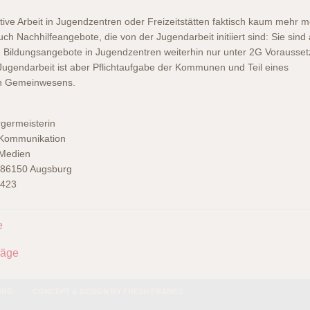
tive Arbeit in Jugendzentren oder Freizeitstätten faktisch kaum mehr m
uch Nachhilfeangebote, die von der Jugendarbeit initiiert sind: Sie sind 
 Bildungsangebote in Jugendzentren weiterhin nur unter 2G Vorausse
 Jugendarbeit ist aber Pflichtaufgabe der Kommunen und Teil eines
en Gemeinwesens.
germeisterin
 Kommunikation
Medien
, 86150 Augsburg
9423
e
räge
BURG
CONCEPT & DESIGN BY
FRESH FRAMES