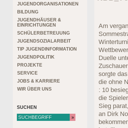
JUGENDORGANISATIONEN
BILDUNG
JUGENDHÄUSER &
Am vergan
EINRICHTUNGEN
Sommestra
SCHÜLERBETREUUNG
Winterturn
JUGENDSOZIALARBEIT
Wettbewerb
TIP JUGENDINFORMATION
Duelle unt
JUGENDPOLITIK
Zuschauern
PROJEKTE
sorgte das
SERVICE
die ohne N
JOBS & KARRIERE
: 10 besie
WIR ÜBER UNS
die Spieler
Sieg parat
SUCHEN
an Dirk N
bekommen h