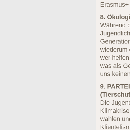
Erasmus+ w
8. Ökolog
Während d
Jugendlich
Generation
wiederum d
wer helfen
was als Ge
uns keinen
9. PART
(Tierschut
Die Jugend
Klimakrise
wählen un
Klientelis