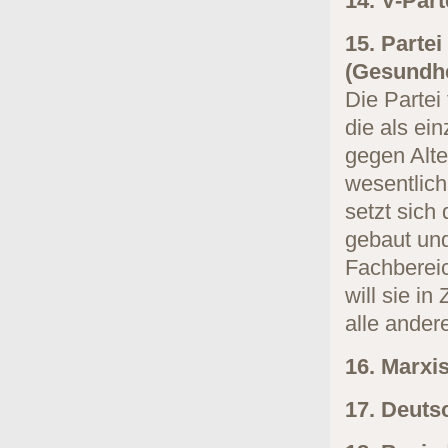
14. V-Part
15. Parte
(Gesundhe
Die Partei
die als ei
gegen Alte
wesentlich
setzt sich
gebaut un
Fachbereic
will sie i
alle ander
16. Marxi
17. Deuts