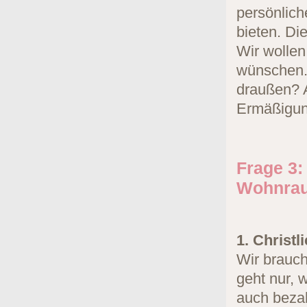
persönlich
bieten. Di
Wir wollen
wünschen. 
draußen? A
Ermäßigun
Frage 3:
Wohnrau
1. Christl
Wir brauc
geht nur,
auch bezah