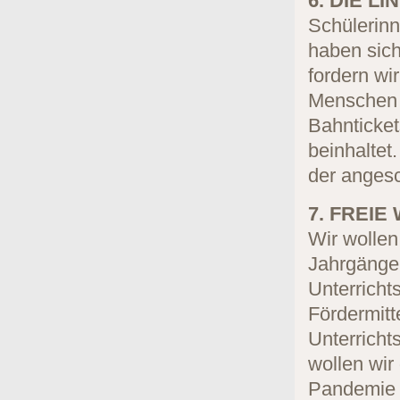
6. DIE LI
Schülerin
haben sic
fordern wi
Menschen 
Bahnticke
beinhaltet
der anges
7. FREIE
Wir wollen
Jahrgänge 
Unterricht
Fördermitt
Unterricht
wollen wir
Pandemie 