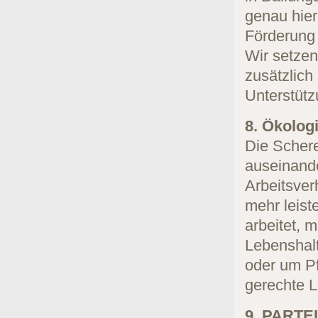
genau hier
Förderung
Wir setzen
zusätzlich
Unterstütz
8. Ökolog
Die Scher
auseinande
Arbeitsver
mehr leist
arbeitet, 
Lebenshalt
oder um Pf
gerechte L
9. PART