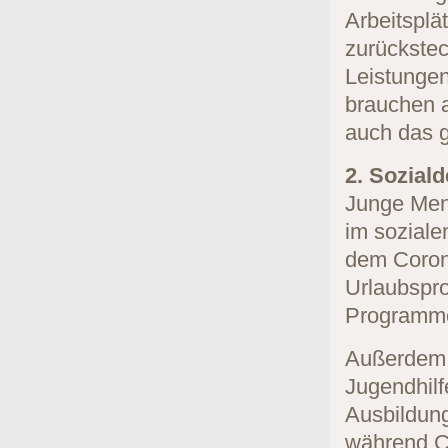
Arbeitsplä
zurückste
Leistunge
brauchen a
auch das 
2. Sozial
Junge Mens
im soziale
dem Corona
Urlaubspr
Programm
Außerdem 
Jugendhilf
Ausbildung
während Co