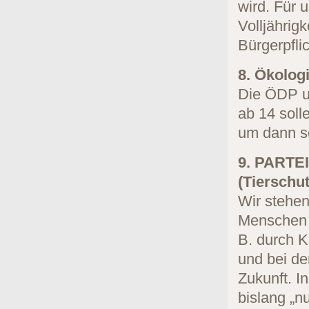
wird. Für 
Volljährig
Bürgerpfli
8. Ökolog
Die ÖDP un
ab 14 soll
um dann s
9. PART
(Tierschut
Wir stehen
Menschen e
B. durch K
und bei d
Zukunft. I
bislang „n