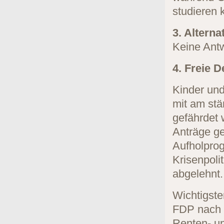
studieren 
3. Alterna
Keine Antw
4. Freie 
Kinder un
mit am stä
gefährdet
Anträge ge
Aufholpro
Krisenpol
abgelehnt.
Wichtigste
FDP nach G
Renten- und