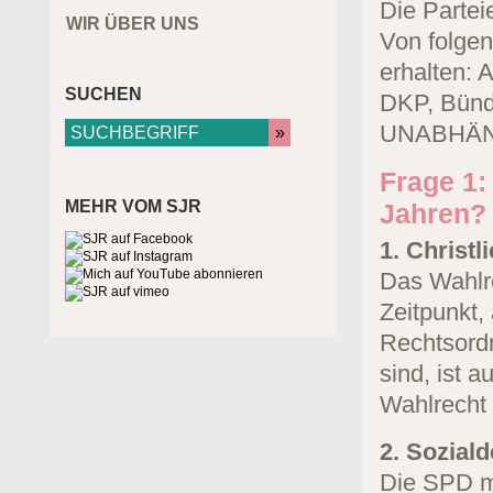
Die Parteie
WIR ÜBER UNS
Von folgen
erhalten: 
SUCHEN
DKP, Bünd
UNABHÄN
Frage 1:
MEHR VOM SJR
Jahren?
1. Christl
Das Wahlrec
Zeitpunkt
Rechtsordn
sind, ist 
Wahlrecht
2. Sozial
Die SPD ma