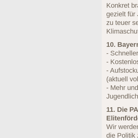
Konkret br
gezielt für
zu teuer s
Klimaschut
10. Bayer
- Schnelle
- Kostenlo
- Aufstock
(aktuell v
- Mehr und
Jugendlich
11. Die PA
Elitenför
Wir werde
die Politi