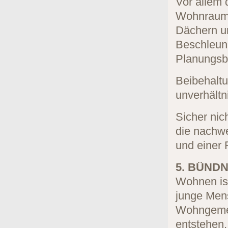
Vor allem
Wohnraum. 
Dächern u
Beschleun
Planungsbü
Beibehalt
unverhältn
Sicher nic
die nachwe
und einer
5. BÜNDN
Wohnen ist
junge Men
Wohngemei
entstehen,