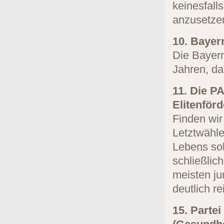
keinesfall
anzusetze
10. Bayer
Die Bayern
Jahren, da 
11. Die PA
Elitenför
Finden wir
Letztwähle
Lebens sol
schließlic
meisten j
deutlich re
15. Parte