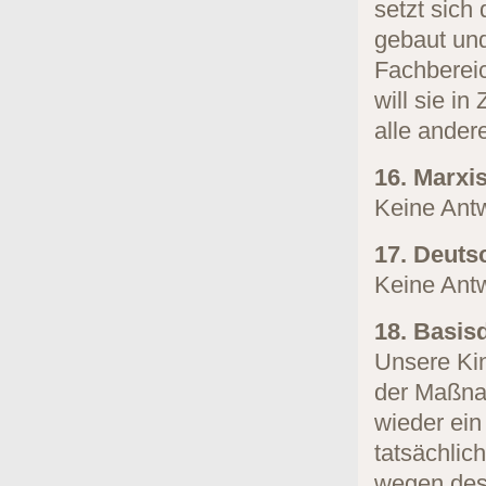
setzt sich
gebaut un
Fachbereic
will sie i
alle ander
16. Marxi
Keine Antw
17. Deuts
Keine Antw
18. Basis
Unsere Kin
der Maßna
wieder ein
tatsächlic
wegen des