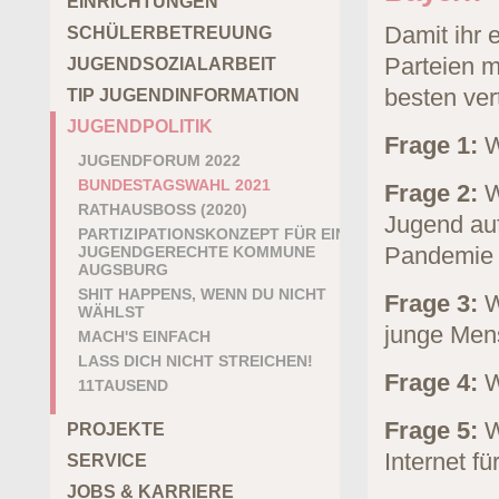
EINRICHTUNGEN
Damit ihr 
SCHÜLERBETREUUNG
Parteien m
JUGENDSOZIALARBEIT
besten vert
TIP JUGENDINFORMATION
JUGENDPOLITIK
Frage 1:
W
JUGENDFORUM 2022
BUNDESTAGSWAHL 2021
Frage 2:
Wi
RATHAUSBOSS (2020)
Jugend auf
PARTIZIPATIONSKONZEPT FÜR EINE
Pandemie 
JUGENDGERECHTE KOMMUNE
AUGSBURG
SHIT HAPPENS, WENN DU NICHT
Frage 3:
W
WÄHLST
junge Men
MACH'S EINFACH
LASS DICH NICHT STREICHEN!
Frage 4:
W
11TAUSEND
Frage 5:
W
PROJEKTE
Internet fü
SERVICE
JOBS & KARRIERE