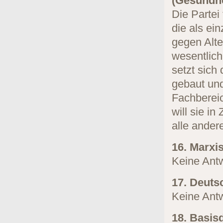
(Gesundhe
Die Partei
die als ei
gegen Alte
wesentlich
setzt sich
gebaut un
Fachbereic
will sie i
alle ander
16. Marxi
Keine Antw
17. Deuts
Keine Antw
18. Basis